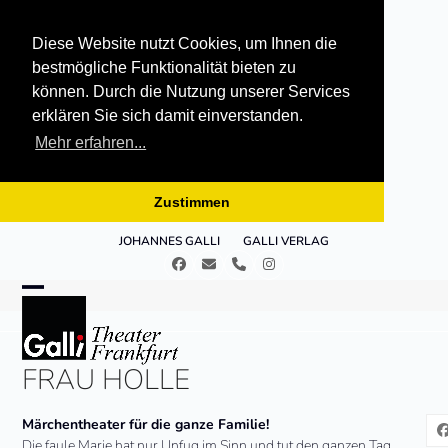
Diese Website nutzt Cookies, um Ihnen die
bestmögliche Funktionalität bieten zu
können. Durch die Nutzung unserer Services
erklären Sie sich damit einverstanden.
Mehr erfahren...
Zustimmen
Skip
JOHANNES GALLI
GALLI VERLAG
to
Facebook
E-
Telefon
Instagram
content
Mail
Open
Close
mobile
mobile
FRAU HOLLE
menu
menu
Märchentheater für die ganze Familie!
Die faule Marie hat nur Unfug im Sinn und tut den ganzen Tag