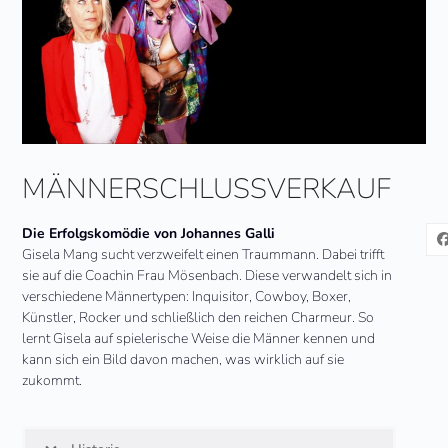
MÄNNERSCHLUSSVERKAUF
Die Erfolgskomödie von Johannes Galli
Gisela Mang sucht verzweifelt einen Traummann. Dabei trifft
sie auf die Coachin Frau Mösenbach. Diese verwandelt sich in
verschiedene Männertypen: Inquisitor, Cowboy, Boxer,
Künstler, Rocker und schließlich den reichen Charmeur. So
lernt Gisela auf spielerische Weise die Männer kennen und
kann sich ein Bild davon machen, was wirklich auf sie
zukommt.