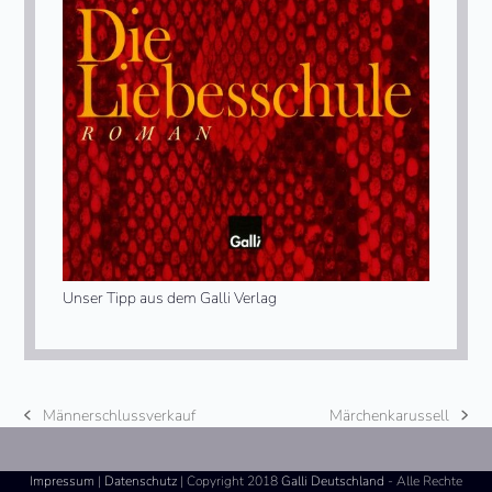
Unser Tipp aus dem Galli Verlag
Männerschlussverkauf
Märchenkarussell
vorheriger
Nächster
Beitrag:
Beitrag:
Impressum
|
Datenschutz
| Copyright 2018
Galli Deutschland
- Alle Rechte