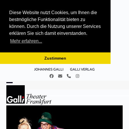
Diese Website nutzt Cookies, um Ihnen die
bestmögliche Funktionalität bieten zu
können. Durch die Nutzung unserer Services
erklären Sie sich damit einverstanden.
Mehr erfahren...
Zustimmen
Skip
JOHANNES GALLI
GALLI VERLAG
to
Facebook
E-
Telefon
Instagram
content
Mail
Open
Close
mobile
mobile
menu
menu