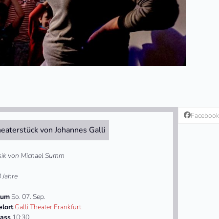
Faceboo
eaterstück von Johannes Galli
ik von Michael Summ
3 Jahre
tum
So. 07. Sep.
elort
Galli Theater Frankfurt
lass
10:30