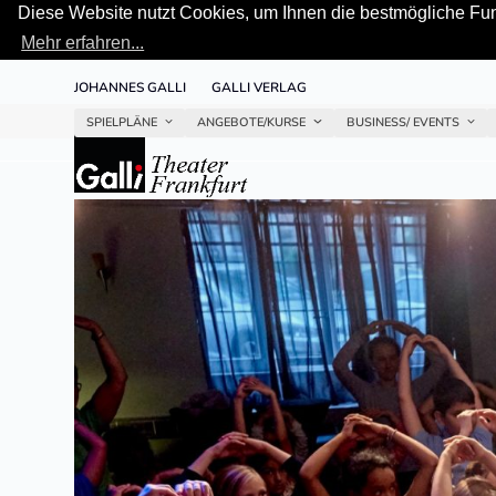
Diese Website nutzt Cookies, um Ihnen die bestmögliche Funk
Mehr erfahren...
Skip
JOHANNES GALLI
GALLI VERLAG
to
content
SPIELPLÄNE
ANGEBOTE/KURSE
BUSINESS/ EVENTS