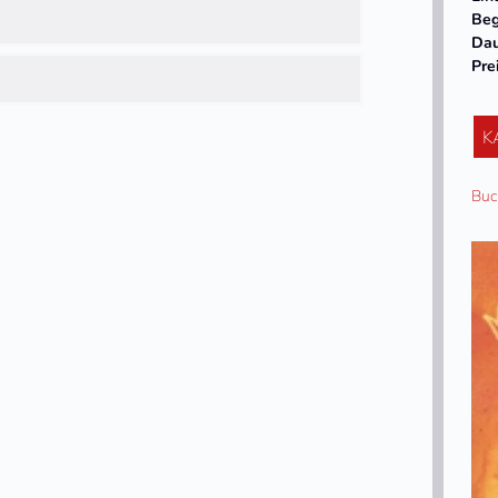
Beg
Da
Pre
K
Buc