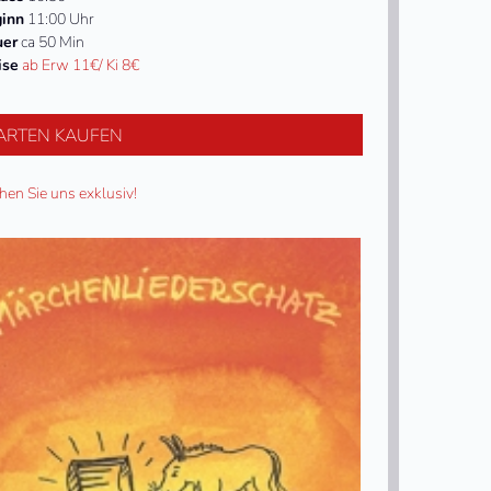
inn
11:00 Uhr
uer
ca 50 Min
ise
ab Erw 11€/ Ki 8€
ARTEN KAUFEN
hen Sie uns exklusiv!