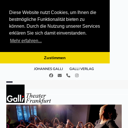
Diese Website nutzt Cookies, um Ihnen die
bestmögliche Funktionalität bieten zu
können. Durch die Nutzung unserer Services
erklären Sie sich damit einverstanden.
Mehr erfahren...
Zustimmen
Skip
JOHANNES GALLI
GALLI VERLAG
to
Facebook
E-
Telefon
Instagram
content
Mail
Open
Close
mobile
mobile
menu
menu