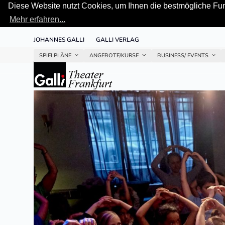
Diese Website nutzt Cookies, um Ihnen die bestmögliche Funk
Mehr erfahren...
Skip
JOHANNES GALLI
GALLI VERLAG
to
content
SPIELPLÄNE
ANGEBOTE/KURSE
BUSINESS/ EVENTS