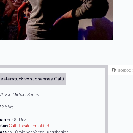
Faceboo
eaterstück von Johannes Galli
ik von Michael Summ
12 Jahre
tum
Fr. 05. Dez.
elort
Galli Theater Frankfurt
lass
ab 10 min vor Vorstellungsbeginn.