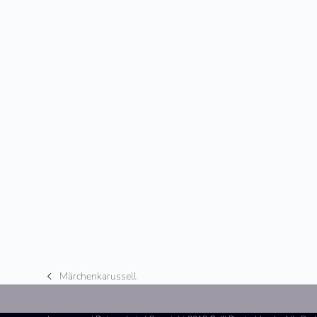
Märchenkarussell
vorheriger
Beitrag: