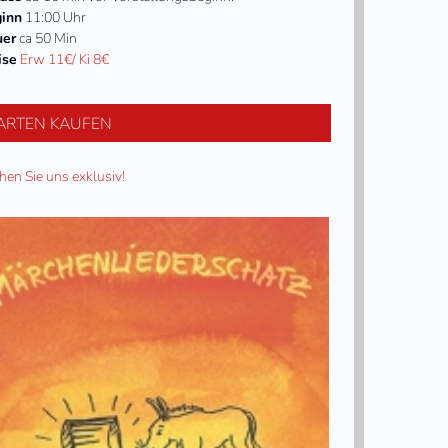
inn
11:00 Uhr
uer
ca 50 Min
ise
Erw 11€/ Ki 8€
ARTEN KAUFEN
hen Sie uns exklusiv!