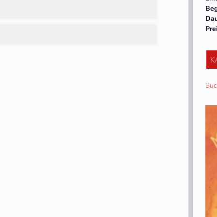
Beg
Da
Pre
K
Buc