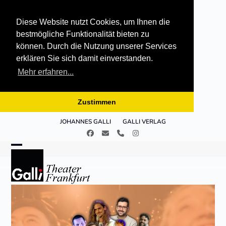
Diese Website nutzt Cookies, um Ihnen die
bestmögliche Funktionalität bieten zu
können. Durch die Nutzung unserer Services
erklären Sie sich damit einverstanden.
Mehr erfahren...
Zustimmen
Skip
JOHANNES GALLI
GALLI VERLAG
to
Facebook
E-
Telefon
Instagram
content
Mail
Open
Close
mobile
mobile
menu
menu