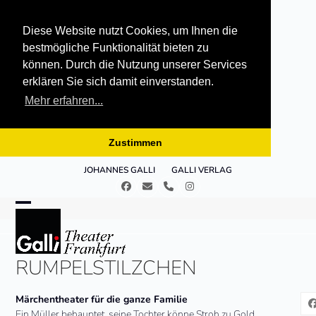
Diese Website nutzt Cookies, um Ihnen die
bestmögliche Funktionalität bieten zu
können. Durch die Nutzung unserer Services
erklären Sie sich damit einverstanden.
Mehr erfahren...
Zustimmen
Skip
JOHANNES GALLI
GALLI VERLAG
to
Facebook
E-
Telefon
Instagram
content
Mail
Open
Close
mobile
mobile
RUMPELSTILZCHEN
menu
menu
Märchentheater für die ganze Familie
Ein Müller behauptet, seine Tochter könne Stroh zu Gold