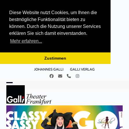
Diese Website nutzt Cookies, um Ihnen die
bestmögliche Funktionalität bieten zu
können. Durch die Nutzung unserer Services
erklären Sie sich damit einverstanden.
Mehr erfahren...
Zustimmen
Skip
JOHANNES GALLI
GALLI VERLAG
to
Facebook
E-
Telefon
Instagram
content
Mail
Open
Close
mobile
mobile
menu
menu