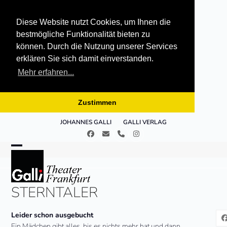
Diese Website nutzt Cookies, um Ihnen die
bestmögliche Funktionalität bieten zu
können. Durch die Nutzung unserer Services
erklären Sie sich damit einverstanden.
Mehr erfahren...
Zustimmen
Skip
JOHANNES GALLI
GALLI VERLAG
to
Facebook
E-
Telefon
Instagram
content
Mail
Open
Close
mobile
mobile
STERNTALER
menu
menu
Leider schon ausgebucht
Ein Mädchen gibt alles, bis es nichts mehr hat und dann