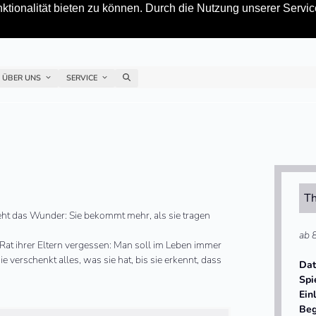
tionalität bieten zu können. Durch die Nutzung unserer Service
ÜBER UNS
SERVICE
Th
ieht das Wunder: Sie bekommt mehr, als sie tragen
ab 
n Rat ihrer Eltern vergessen: Man soll im Leben immer
verschenkt alles, was sie hat, bis sie erkennt, dass
Da
Spi
Ein
Beg