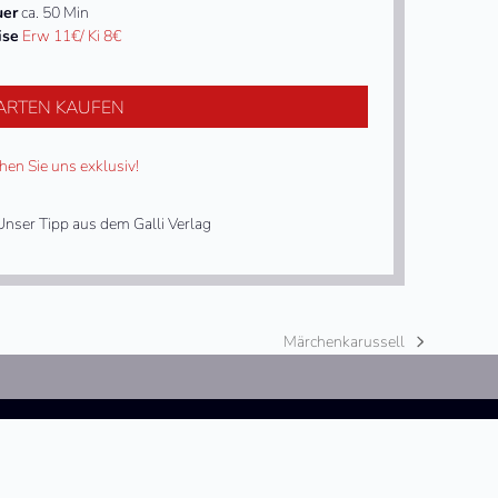
uer
ca. 50 Min
ise
Erw 11€/ Ki 8€
ARTEN KAUFEN
hen Sie uns exklusiv!
nser Tipp aus dem Galli Verlag
Märchenkarussell
Nächster
Beitrag: