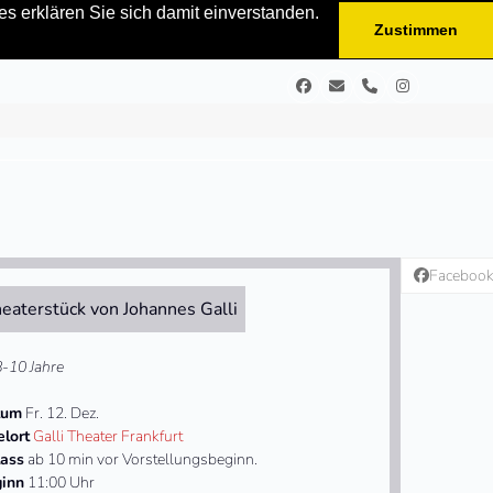
s erklären Sie sich damit einverstanden.
Zustimmen
Facebook
E-
Telefon
Instagram
Mail
Faceboo
eaterstück von Johannes Galli
8-10 Jahre
tum
Fr. 12. Dez.
elort
Galli Theater Frankfurt
lass
ab 10 min vor Vorstellungsbeginn.
inn
11:00 Uhr