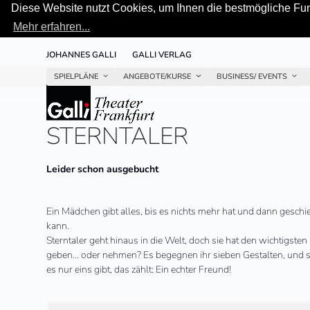
Diese Website nutzt Cookies, um Ihnen die bestmögliche Funk
Mehr erfahren...
Skip
JOHANNES GALLI
GALLI VERLAG
to
content
SPIELPLÄNE
ANGEBOTE/KURSE
BUSINESS/ EVENTS
STERNTALER
Leider schon ausgebucht
Ein Mädchen gibt alles, bis es nichts mehr hat und dann gesch
kann.
Sterntaler geht hinaus in die Welt, doch sie hat den wichtigste
geben… oder nehmen? Es begegnen ihr sieben Gestalten, und sie 
es nur eins gibt, das zählt: Ein echter Freund!