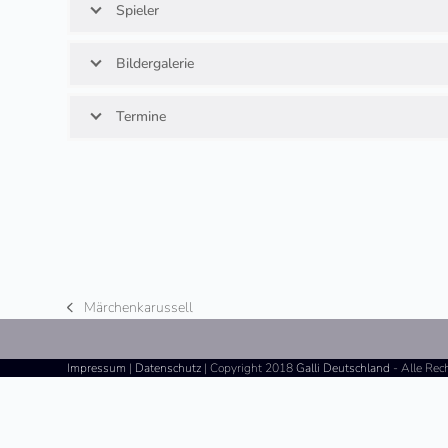
Spieler
Bildergalerie
Termine
Märchenkarussell
vorheriger
Beitrag:
Impressum
|
Datenschutz
| Copyright 2018
Galli Deutschland
- Alle Rec