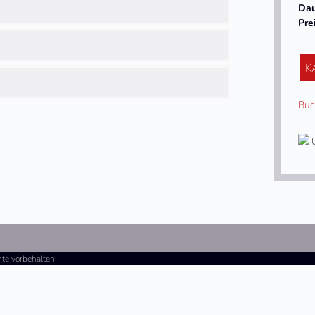
Da
Pre
K
Buc
U
hte vorbehalten