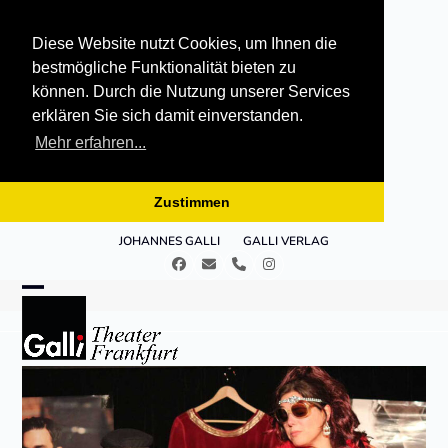
Diese Website nutzt Cookies, um Ihnen die
bestmögliche Funktionalität bieten zu
können. Durch die Nutzung unserer Services
erklären Sie sich damit einverstanden.
Mehr erfahren...
Zustimmen
Skip
JOHANNES GALLI
GALLI VERLAG
to
Facebook
E-
Telefon
Instagram
content
Mail
Open
Close
mobile
mobile
menu
menu