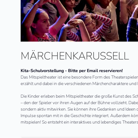
MÄRCHENKARUSSELL
Kita-Schulvorstellung - Bitte per Email reservieren!
Das Mitspieltheater ist eine besondere Form des Theaterspiele
erzählt und dabei in die verschiedenen Märchencharaktere und 
Die Kinder erleben beim Mitspieltheater die große Kunst des 
– den der Spieler vor ihren Augen auf der Bühne vollzieht. Dab
sondern aktiv mitwirken. Sie können ihre Gedanken und Ideen d
Impulse spontan mit in die Geschichte integriert. Außerdem kön
mitspielen! So entsteht ein interaktives und lebendiges Theater