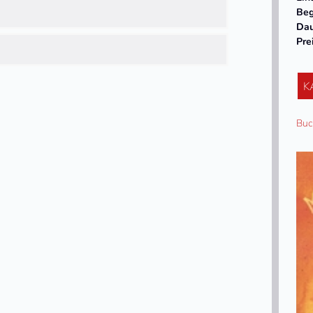
Beg
Da
Pre
K
Buc