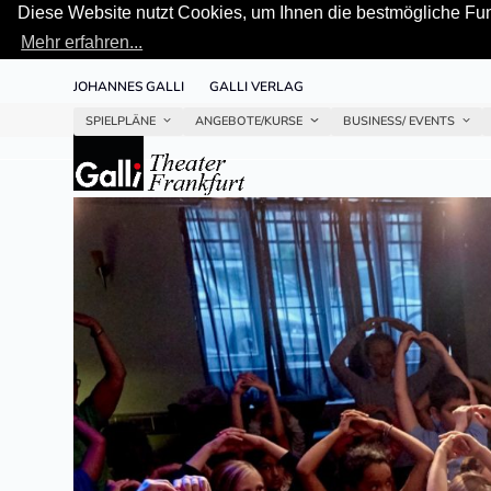
Diese Website nutzt Cookies, um Ihnen die bestmögliche Funk
Mehr erfahren...
Skip
JOHANNES GALLI
GALLI VERLAG
to
content
SPIELPLÄNE
ANGEBOTE/KURSE
BUSINESS/ EVENTS