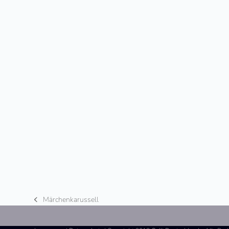
Märchenkarussell
vorheriger
Beitrag: