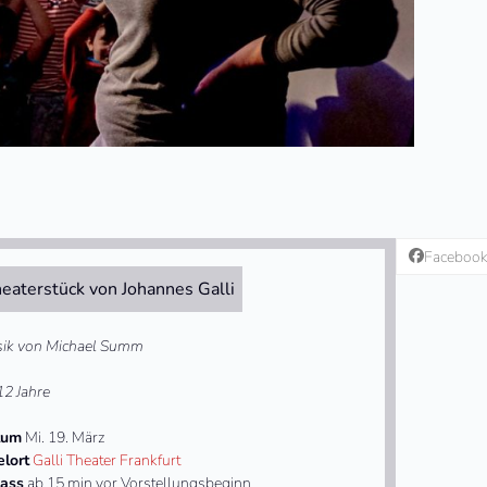
Faceboo
eaterstück von Johannes Galli
ik von Michael Summ
12 Jahre
tum
Mi. 19. März
elort
Galli Theater Frankfurt
lass
ab 15 min vor Vorstellungsbeginn.