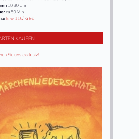
inn
10:30 Uhr
uer
ca 50 Min
ise
Erw 11€/ Ki 8€
ARTEN KAUFEN
hen Sie uns exklusiv!