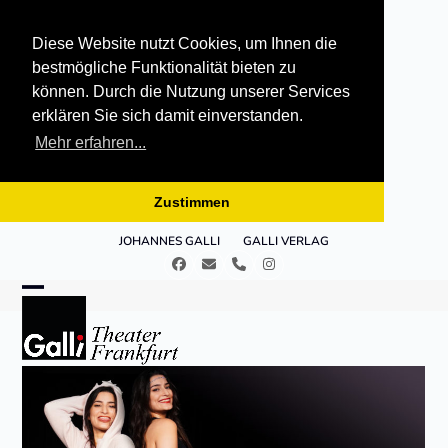
Diese Website nutzt Cookies, um Ihnen die
bestmögliche Funktionalität bieten zu
können. Durch die Nutzung unserer Services
erklären Sie sich damit einverstanden.
Mehr erfahren...
Zustimmen
Skip
JOHANNES GALLI
GALLI VERLAG
to
Facebook
E-
Telefon
Instagram
content
Mail
Open
Close
mobile
mobile
menu
menu