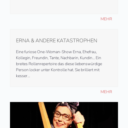
MEHR
ERNA & ANDERE KATASTROPHEN
Eine furiose One-Woman-Show Erna, Ehefrau,
Kollegin, Freundin, Tante, Nachbarin, Kundin… Ein
breites Rollenrepertoire das diese liebenswürdige
Person locker unter Kontrolle hat. Sie brilliert mit
kesser…
MEHR