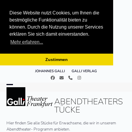
Diese Website nutzt Cookies, um Ihnen die
bestmögliche Funktionalität bieten zu
können. Durch die Nutzung unserer Services
erklären Sie sich damit einverstanden.
Mehr erfahren...
Zustimmen
Skip
JOHANNES GALLI
GALLI VERLAG
to
Facebook
E-
Telefon
Instagram
content
Mail
Open
Close
ABENDTHEATERS
mobile
mobile
TÜCKE
menu
menu
Hier finden Sie alle Stücke für Erwachsene, die wir in unserem
Abendtheater- Programm anbieten.