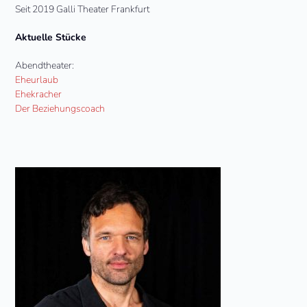
Seit 2019 Galli Theater Frankfurt
Aktuelle Stücke
Abendtheater:
Eheurlaub
Ehekracher
Der Beziehungscoach