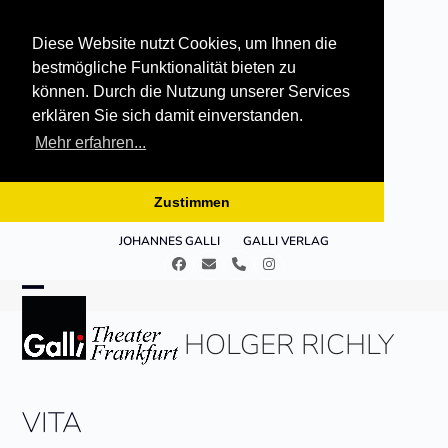
Diese Website nutzt Cookies, um Ihnen die
bestmögliche Funktionalität bieten zu
können. Durch die Nutzung unserer Services
erklären Sie sich damit einverstanden.
Mehr erfahren...
Zustimmen
Skip
JOHANNES GALLI
GALLI VERLAG
to
Facebook
E-
Telefon
Instagram
content
Mail
Open
Close
HOLGER RICHLY
mobile
mobile
menu
menu
VITA