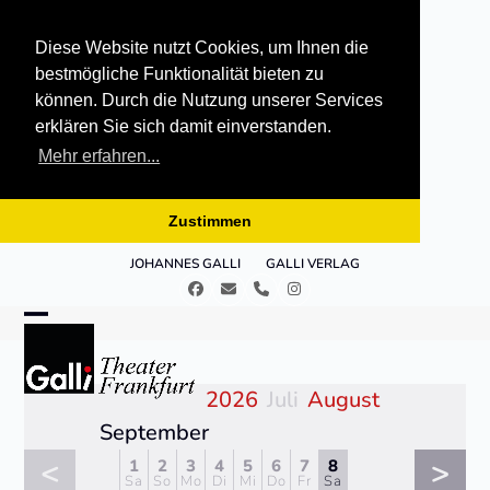
Diese Website nutzt Cookies, um Ihnen die
bestmögliche Funktionalität bieten zu
können. Durch die Nutzung unserer Services
erklären Sie sich damit einverstanden.
Mehr erfahren...
Zustimmen
Skip
JOHANNES GALLI
GALLI VERLAG
to
Facebook
E-
Telefon
Instagram
content
Mail
Open
Close
mobile
mobile
2026
Juli
August
menu
menu
September
<
>
1
2
3
4
5
6
7
8
Sa
So
Mo
Di
Mi
Do
Fr
Sa